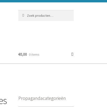
Zoeken
Zoeken
naar:
€
0,00
0 items
es
Propagandacategorieën