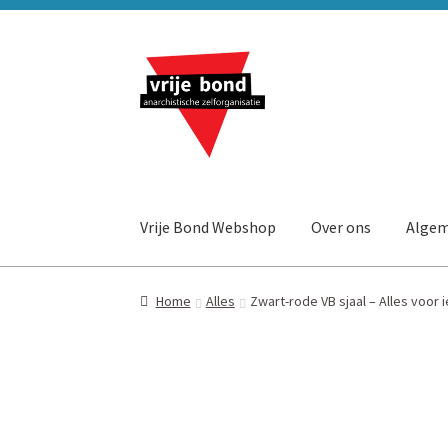
Ga
Ga
door
naar
naar
de
navigatie
inhoud
Vrije Bond Webshop
Over ons
Algem
Home
Alles
Zwart-rode VB sjaal – Alles voor