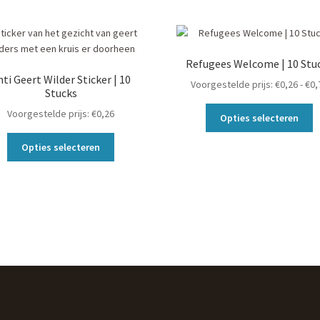
Refugees Welcome | 10 Stu
nti Geert Wilder Sticker | 10
Voorgestelde prijs:
€
0,26
-
€
0,
Stucks
Di
Voorgestelde prijs:
€
0,26
Opties selecteren
p
Dit
h
Opties selecteren
product
m
heeft
va
meerdere
D
variaties.
o
Deze
k
optie
g
kan
w
gekozen
o
worden
d
op
p
de