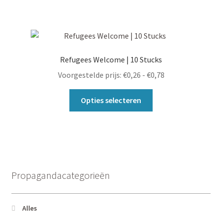
heeft
productpagina
meerdere
variaties.
Deze
optie
Refugees Welcome | 10 Stucks
kan
Prijsklasse:
Voorgestelde prijs:
€
0,26
-
€
0,78
gekozen
€0,26
worden
Dit
tot
Opties selecteren
op
product
€0,78
de
heeft
productpagina
meerdere
variaties.
Deze
optie
Propagandacategorieën
kan
gekozen
worden
Alles
op