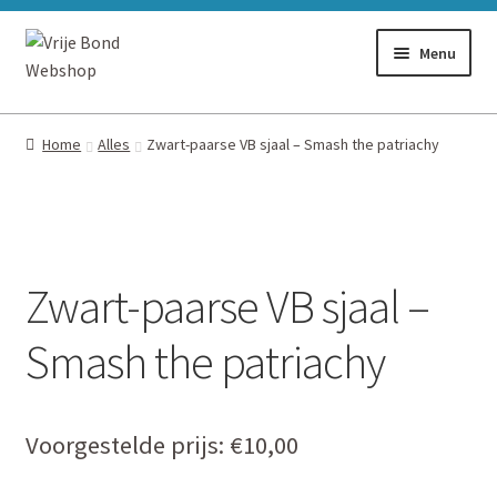
Ga
Ga
Menu
door
naar
naar
de
Alles
navigatie
inhoud
Home
Alles
Zwart-paarse VB sjaal – Smash the patriachy
Stickers
Flyers
Zwart-paarse VB sjaal –
Boeken
Smash the patriachy
Vlaggen
Voorgestelde prijs:
€
10,00