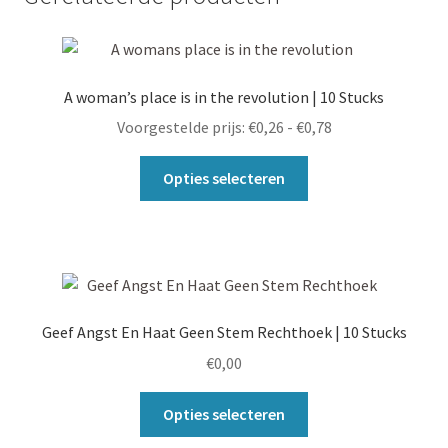
A woman’s place is in the revolution | 10 Stucks
Prijsklasse:
Voorgestelde prijs:
€
0,26
-
€
0,78
€0,26
Dit
tot
Opties selecteren
product
€0,78
heeft
meerdere
variaties.
Deze
optie
Geef Angst En Haat Geen Stem Rechthoek | 10 Stucks
kan
€
0,00
gekozen
worden
Dit
Opties selecteren
op
product
de