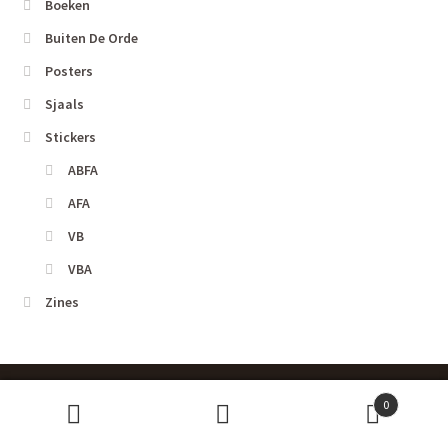
Boeken
de
Buiten De Orde
productpagina
Posters
Sjaals
Stickers
ABFA
AFA
VB
VBA
Zines
0
Zoeken
Zoeken