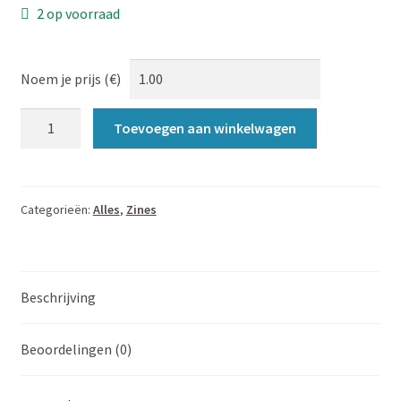
2 op voorraad
Noem je prijs (€)
Bouw
Toevoegen aan winkelwagen
ze
op,
die
collectieven!
Categorieën:
Alles
,
Zines
aantal
Beschrijving
Beoordelingen (0)