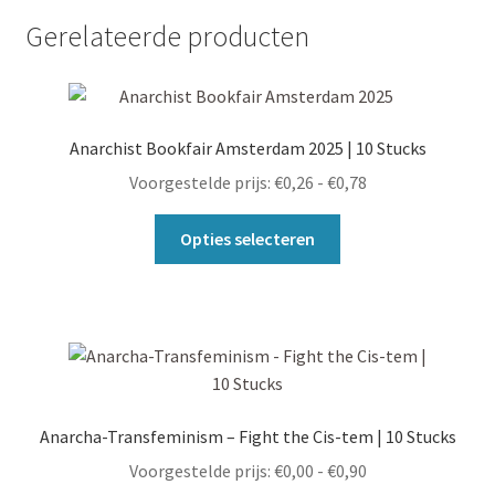
Gerelateerde producten
Anarchist Bookfair Amsterdam 2025 | 10 Stucks
Prijsklasse:
Voorgestelde prijs:
€
0,26
-
€
0,78
€0,26
Dit
tot
Opties selecteren
product
€0,78
heeft
meerdere
variaties.
Deze
optie
kan
Anarcha-Transfeminism – Fight the Cis-tem | 10 Stucks
gekozen
Prijsklasse:
Voorgestelde prijs:
€
0,00
-
€
0,90
worden