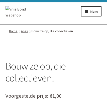
Ga
Ga
Menu
door
naar
naar
de
Alles
navigatie
inhoud
Home
Alles
Bouw ze op, die collectieven!
Stickers
Flyers
Bouw ze op, die
Boeken
collectieven!
Vlaggen
Voorgestelde prijs:
€
1,00