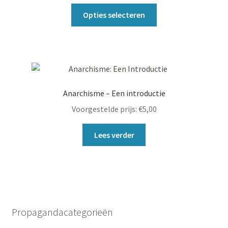
€0,00
op
Dit
tot
Opties selecteren
de
product
€0,90
productpagina
heeft
meerdere
variaties.
Deze
optie
Anarchisme – Een introductie
kan
Voorgestelde prijs:
€
5,00
gekozen
worden
Lees verder
op
de
productpagina
Propagandacategorieën