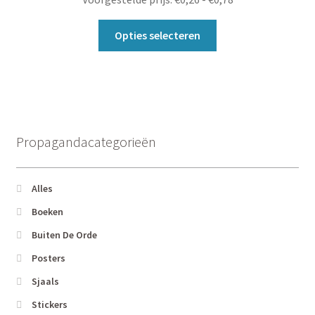
gekozen
€0,26
worden
Dit
tot
Opties selecteren
op
product
€0,78
de
heeft
productpagina
meerdere
variaties.
Deze
optie
Propagandacategorieën
kan
gekozen
worden
Alles
op
Boeken
de
Buiten De Orde
productpagina
Posters
Sjaals
Stickers