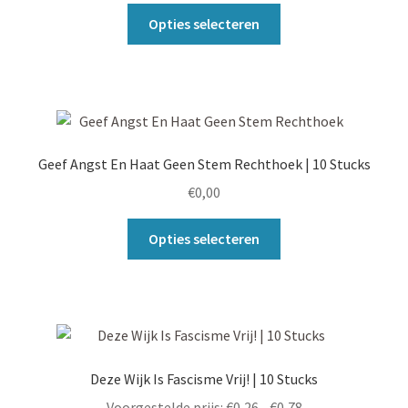
Dit
Opties selecteren
product
heeft
meerdere
variaties.
Deze
optie
Geef Angst En Haat Geen Stem Rechthoek | 10 Stucks
kan
€
0,00
gekozen
worden
Dit
Opties selecteren
op
product
de
heeft
productpagina
meerdere
variaties.
Deze
optie
Deze Wijk Is Fascisme Vrij! | 10 Stucks
kan
Prijsklasse:
Voorgestelde prijs:
€
0,26
-
€
0,78