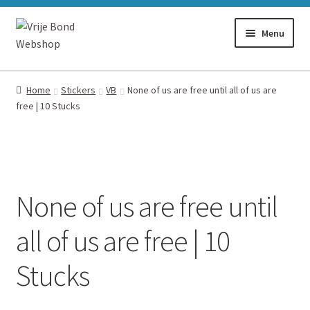
Ga
Ga
Menu
door
naar
naar
de
Alles
navigatie
inhoud
Home
Stickers
VB
None of us are free until all of us are
free | 10 Stucks
Stickers
Flyers
Boeken
None of us are free until
Vlaggen
all of us are free | 10
Stucks