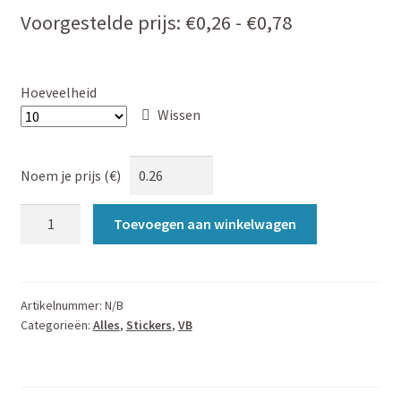
Prijsklasse:
Voorgestelde prijs:
€
0,26
-
€
0,78
€0,26
tot
Hoeveelheid
€0,78
Wissen
Noem je prijs (€)
None
Toevoegen aan winkelwagen
of
us
are
free
Artikelnummer:
N/B
Categorieën:
Alles
,
Stickers
,
VB
until
all
of
us