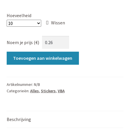
€0,26
tot
Hoeveelheid
€0,52
Wissen
Noem je prijs (€)
Word
Toevoegen aan winkelwagen
lid,
doe
dingen!
-
Artikelnummer:
N/B
Categorieën:
Alles
,
Stickers
,
VBA
A7
-
VBA
|
Beschrijving
10
Stucks