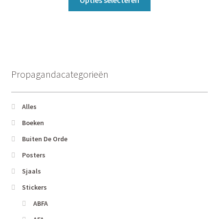
op
product
€0,78
de
heeft
productpagina
meerdere
variaties.
Deze
optie
Propagandacategorieën
kan
gekozen
worden
Alles
op
Boeken
de
Buiten De Orde
productpagina
Posters
Sjaals
Stickers
ABFA