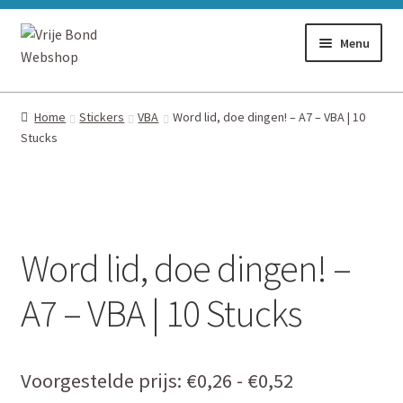
Ga
Ga
Menu
door
naar
naar
de
Alles
navigatie
inhoud
Home
Stickers
VBA
Word lid, doe dingen! – A7 – VBA | 10
Stucks
Stickers
Flyers
Boeken
Word lid, doe dingen! –
Vlaggen
A7 – VBA | 10 Stucks
Prijsklasse:
Voorgestelde prijs:
€
0,26
-
€
0,52