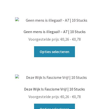
Geen mens is illegaal! – A7 | 10 Stucks
Prijsklasse:
Voorgestelde prijs:
€
0,26
-
€
0,78
€0,26
Dit
tot
Opties selecteren
product
€0,78
heeft
meerdere
variaties.
Deze
optie
Deze Wijk Is Fascisme Vrij! | 10 Stucks
kan
Prijsklasse:
Voorgestelde prijs:
€
0,26
-
€
0,78
gekozen
€0,26
worden
Dit
tot
Opties selecteren