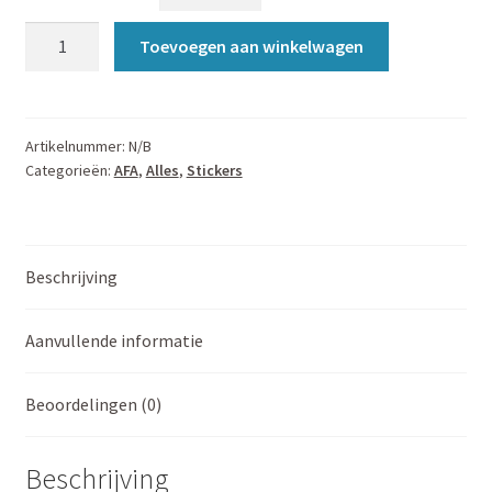
Antifascist
Toevoegen aan winkelwagen
Antizionist
Free
Palestine
|
Artikelnummer:
N/B
Categorieën:
AFA
,
Alles
,
Stickers
10
Stucks
aantal
Beschrijving
Aanvullende informatie
Beoordelingen (0)
Beschrijving