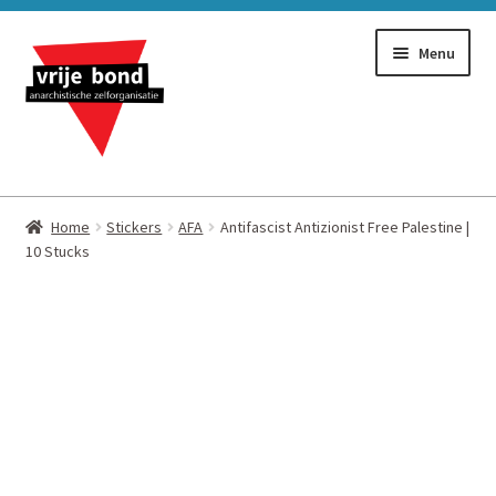
Ga
Ga
Menu
door
naar
naar
de
navigatie
inhoud
Alles
Home
Stickers
AFA
Antifascist Antizionist Free Palestine |
10 Stucks
Stickers
Flyers
Boeken
Vlaggen