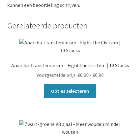
kunnen een beoordeling schrijven.
Gerelateerde producten
Anarcha-Transfeminism – Fight the Cis-tem | 10 Stucks
Prijsklasse:
Voorgestelde prijs:
€
0,00
-
€
0,90
€0,00
Dit
tot
Opties selecteren
product
€0,90
heeft
meerdere
variaties.
Deze
optie