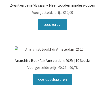
kan
Zwart-groene VB sjaal – Meer wouden minder wouten
gekozen
Voorgestelde prijs:
€
10,00
worden
op
Lees verder
de
productpagina
Anarchist Bookfair Amsterdam 2025 | 10 Stucks
Prijsklasse:
Voorgestelde prijs:
€
0,26
-
€
0,78
€0,26
Dit
tot
Opties selecteren
product
€0,78
heeft
meerdere
variaties.