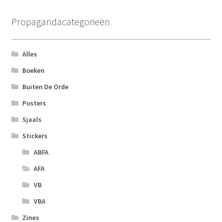
Deze
optie
Propagandacategorieën
kan
gekozen
worden
Alles
op
Boeken
de
Buiten De Orde
productpagina
Posters
Sjaals
Stickers
ABFA
AFA
VB
VBA
Zines