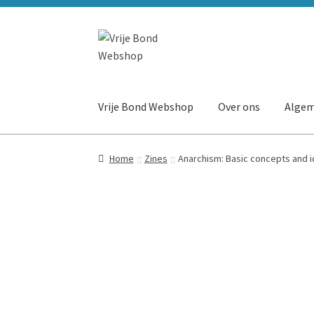
Ga
Ga
door
naar
naar
de
navigatie
inhoud
Vrije Bond Webshop
Over ons
Algem
Home
Zines
Anarchism: Basic concepts and 