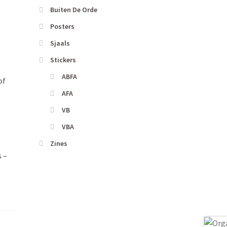
Buiten De Orde
Posters
Sjaals
Stickers
ABFA
of
AFA
VB
VBA
Zines
s –