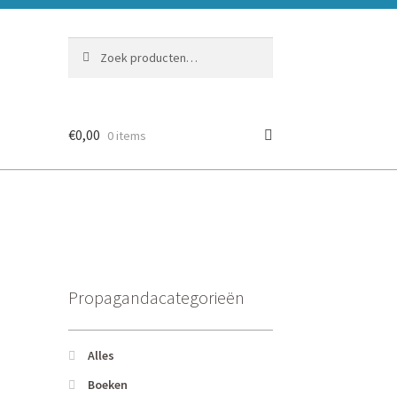
Zoeken
Zoeken
naar:
€
0,00
0 items
Propagandacategorieën
Alles
Boeken