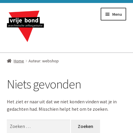
Ga
Ga
Menu
door
naar
naar
de
navigatie
inhoud
Alles
Home
Auteur: webshop
Stickers
Niets gevonden
Flyers
Boeken
Het ziet er naar uit dat we niet konden vinden wat je in
gedachten had. Misschien helpt het om te zoeken.
Vlaggen
Zoeken
naar: